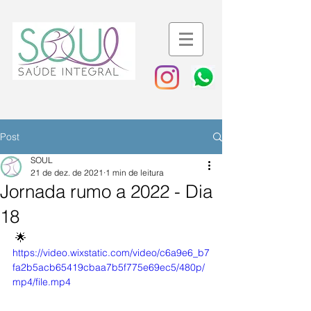
Post
SOUL
21 de dez. de 2021
1 min de leitura
Jornada rumo a 2022 - Dia
18
 🌟
https://video.wixstatic.com/video/c6a9e6_b7
fa2b5acb65419cbaa7b5f775e69ec5/480p/
mp4/file.mp4