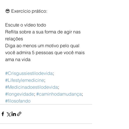
😎 Exercício prático:
Escute o vídeo todo
Reflita sobre a sua forma de agir nas 
relações 
Diga ao menos um motivo pelo qual 
você admira 5 pessoas que você mais 
ama na vida 
#Crisgussiestilodevida
; 
#Lifestylemedicine
; 
#Medicinadoestilodevida
; 
#longevidade
; 
#caminhodamudança
; 
#filosofando