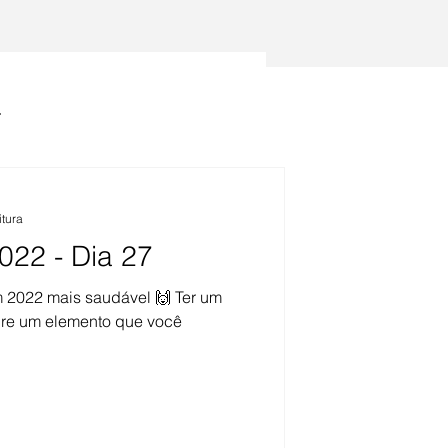
ontato
Blog
Propósito
itura
022 - Dia 27
m 2022 mais saudável 🙌 Ter um
re um elemento que você