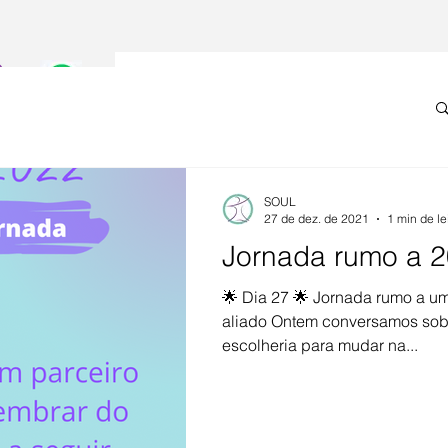
Home
Serviços
Equipe
C
SOUL
27 de dez. de 2021
1 min de le
Jornada rumo a 2
🌟 Dia 27 🌟 Jornada rumo a u
aliado Ontem conversamos sob
escolheria para mudar na...